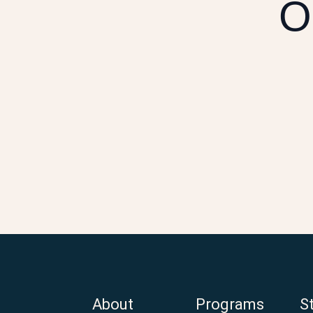
O
About
Programs
S