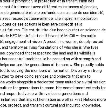
n pour la promotion, la protection et la transmission des
laborant étroitement avec différentes instances régionales,
grande générosité et une profonde conscience de son identité,
avec respect et bienveillance. Elle inspire la mobilisation
u cœur de ses actions le bien-être collectif et la
 et futures. Elle est titulaire d’un baccalauréat en sciences de
nt de HEC Montréal et de l’Université McGill — des outils
lité, engagement et vision. A proud Innu woman, deeply rooted
e, and territory as living foundations of who she is. She lives
es, convinced that respecting the land and its wildlife is
s her ancestral traditions to be passed on with strength and
y helps nurture the generations of tomorrow. She proudly holds
ated to serving the members of her nation. Driven by a strong
mitted to developing services and projects that aim to
She works alongside a dedicated team united by a vital mission:
 culture for generations to come. Her commitment extends far
 and respected voice within various organizations and
initiatives that impact her nation as well as First Nations more
te, protect, and transmit cultural and linguistic knowledge,