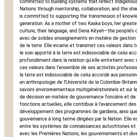
committed to building systems that reflect Indigenous 
Nations through mentorship, collaboration, and the sha
is committed to supporting the transmission of knowled
generation. As a mother of two Kaska boys, her greates
culture, their language, and Dena Kēyeh—the people’s 
avec de solides enseignements en matière de gestion 
de la terre. Elle incarne et transmet ces valeurs dans 
le soin apporté à la terre est indissociable de celui ac
profondément dans la relation qu’elle entretient avec so
ces valeurs dans l’ensemble de ses activités profession
la terre est indissociable de celui accordé aux personnes
en anthropologie de l'Université de la Colombie-Britan
savoirs environnementaux multigénérationnels et sur l
de décision en matière de gouvernance foncière et de
fonctions actuelles, elle contribue à l'avancement de
développement des programmes de gardiens, ainsi que
gouvernance à long terme dirigées par la Nation. Elle e
entre les systèmes de connaissances autochtones et le
avec les Premières Nations, les gouvernements et dive