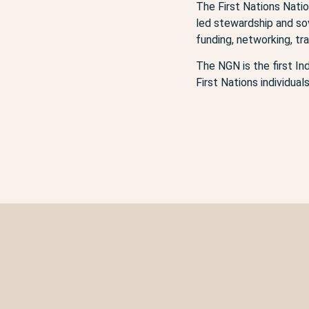
The First Nations Natio
led stewardship and sov
funding, networking, tr
The NGN is the first I
First Nations individua