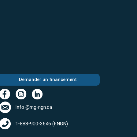
Demander un financement
Info @rng-ngn.ca
1-888-900-3646 (FNGN)