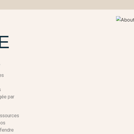
E
S
es
s
igée par
ressources
nos
éfendre